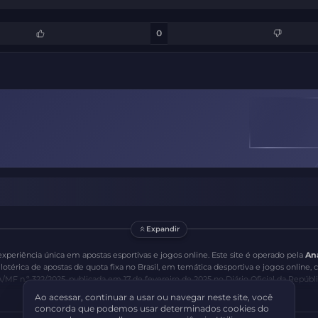
0
al
, disponível na
7K
. Com mecânica envolvente e gráficos de qualida
 da aposta e iniciar a rodada. O jogo é fácil de entender e indicado 
bal, com tecnologia auditada e resultados aleatórios. Com RTP mé
Expandir
periência única em apostas esportivas e jogos online. Este site é operado pela
Ana
otérica de apostas de quota fixa no Brasil, em temática desportiva e jogos online,
MF n.º 322/2025, publicada em 17 de fevereiro de 2025 no Diário Oficial da Repúblic
os via Pix. A plataforma é licenciada e reúne dezenas de títulos da 
Ao acessar, continuar a usar ou navegar neste site, você
Ver mais
Este site utiliza cookies
s usar determinados cookies do navegador para melhorar sua experiência ao usar nos
concorda que podemos usar determinados cookies do
interfere na sua privacidade.