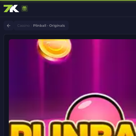
Cassino
Plinball - Originals