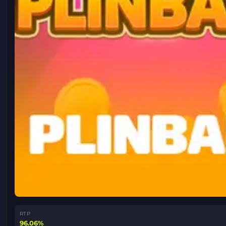
RTP
96.06%