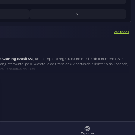
Ver todos
de qualidade, oferece uma experiência completa para quem
 Gaming Brasil S/A
, uma empresa registrada no Brasil, sob o número CNPJ
 conjuntamente, pela Secretaria de Prêmios e Apostas do Ministério da Fazenda,
a Federativa do Brasil.
 indicado tanto para quem está começando quanto para jogadores
so site. Utilizamos cookies apenas para melhorar a sua experiência e isso não
Continuada (BPC).
om RTP médio de
99.91%
, oferece uma boa relação entre risco e
Games Global e demais provedores parceiros. Jogue com
Esportes