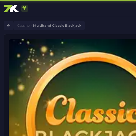
Cassino
Multihand Classic Blackjack