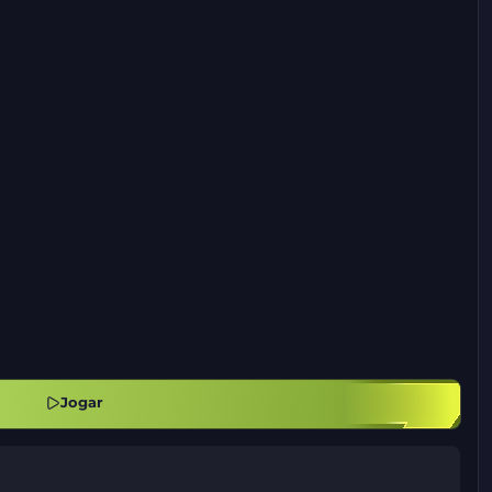
Jogar