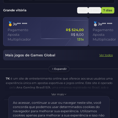
Fu 88
Grande vitória
Hoje
3 dias
7 dias
Games Global
🥇
🥈
Fu 88
Jo*** ****
é um jogo de cassino online da
Games Global
,
Jo*** ****
disponível na
7K
. Com mecânica envolvente e gráficos de
Pagamento
R$ 524,00
Pagamento
Aposta
R$ 8,00
Aposta
qualidade, oferece uma experiência completa para quem
Multiplicador
131
x
Multiplicador
busca diversão e oportunidades de prêmios em cada
rodada.
Mais jogos de Games Global
Ver todos
Como jogar Fu 88 na 7K
Para começar a jogar
Fu 88
, basta ajustar o valor da aposta
e iniciar a rodada. O jogo é fácil de entender e indicado
Expandir
tanto para quem está começando quanto para jogadores
7K
é um site de entretenimento online que oferece aos seus usuários uma
experientes da Games Global.
experiência única em apostas esportivas e jogos online. Este site é operado
pela
Ana Gaming Brasil S/A
, uma empresa registrada no Brasil, sob o
Sobre o Fu 88
número CNPJ
55.933.850/0001-34
, entidade devidamente autorizada a
Ver mais
O
Fu 88
segue o padrão de qualidade da Games Global,
operar a modalidade lotérica de apostas de quota fixa no Brasil, em
temática desportiva e jogos online, conjuntamente, pela Secretaria de
com tecnologia auditada e resultados aleatórios. Com RTP
Ao acessar, continuar a usar ou navegar neste site, você
Este site utiliza cookies
Prêmios e Apostas do Ministério da Fazenda, conforme Portaria SPA/MF
+18 · JOGUE COM
médio de
95.13%
, oferece uma boa relação entre risco e
concorda que podemos usar determinados cookies do
n.º 322/2025, publicada em 17 de fevereiro de 2025 no Diário Oficial da
RESPONSABILIDADE
navegador para melhorar sua experiência. Utilizamos
retorno a cada partida.
República Federativa do Brasil.
cookies apenas para melhorar a sua experiência e isso não
APOSTA NÃO É