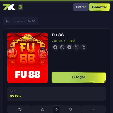
Entrar
Cadastrar
Cassino
Fu 88
Fu 88
Games Global
Jogar
RTP
95.13%
0