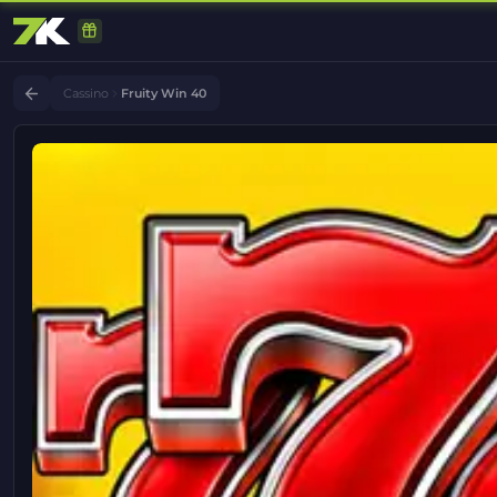
Cassino
Fruity Win 40