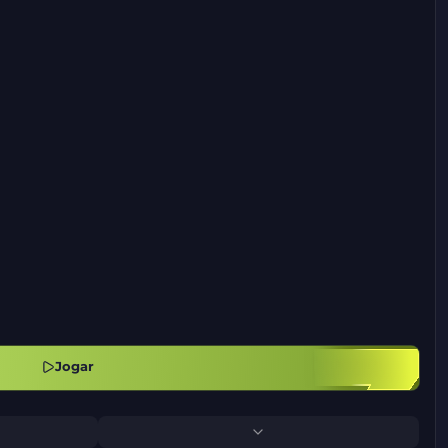
Jogar