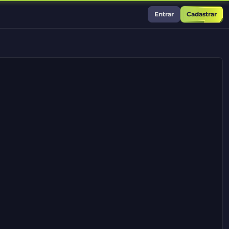
Entrar
Cadastrar