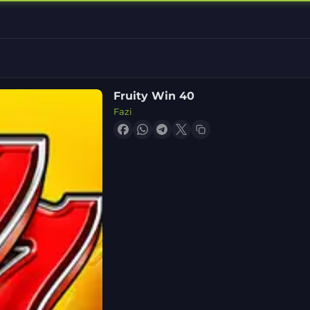
Fruity Win 40
Fazi