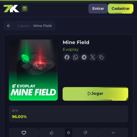
Entrar
Cadastrar
Cassino
Mine Field
Mine Field
Evoplay
Jogar
RTP
96.00%
0