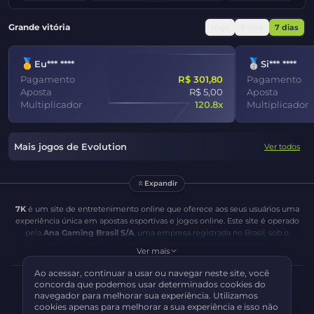
Mega Ball
Grande vitória
Hoje
3 dias
7 dias
Evolution
🥇
🥈
Mega Ball
Eu*** ****
é um jogo de cassino online da
Evolution
,
Si*** ****
disponível na
7K
. Com mecânica envolvente e gráficos de
Pagamento
R$ 301,80
Pagamento
Aposta
R$ 5,00
Aposta
qualidade, oferece uma experiência completa para quem
Multiplicador
120.8
x
Multiplicador
busca diversão e oportunidades de prêmios em cada
rodada.
Mais jogos de Evolution
Ver todos
Como jogar Mega Ball na 7K
Para começar a jogar
Mega Ball
, basta ajustar o valor da
aposta e iniciar a rodada. O jogo é fácil de entender e
Expandir
indicado tanto para quem está começando quanto para
7K
é um site de entretenimento online que oferece aos seus usuários uma
jogadores experientes da Evolution.
experiência única em apostas esportivas e jogos online. Este site é operado
pela
Ana Gaming Brasil S/A
, uma empresa registrada no Brasil, sob o
Sobre o Mega Ball
número CNPJ
55.933.850/0001-34
, entidade devidamente autorizada a
Ver mais
O
Mega Ball
segue o padrão de qualidade da Evolution,
operar a modalidade lotérica de apostas de quota fixa no Brasil, em
temática desportiva e jogos online, conjuntamente, pela Secretaria de
com tecnologia auditada e resultados aleatórios. Com RTP
Ao acessar, continuar a usar ou navegar neste site, você
Este site utiliza cookies
Prêmios e Apostas do Ministério da Fazenda, conforme Portaria SPA/MF
+18 · JOGUE COM
médio de
95.40%
, oferece uma boa relação entre risco e
concorda que podemos usar determinados cookies do
n.º 322/2025, publicada em 17 de fevereiro de 2025 no Diário Oficial da
RESPONSABILIDADE
navegador para melhorar sua experiência. Utilizamos
retorno a cada partida.
República Federativa do Brasil.
cookies apenas para melhorar a sua experiência e isso não
APOSTA NÃO É