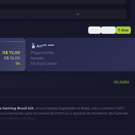
Hoje
3 dias
7 dias
🥈
, oferece uma experiência completa para quem busca diversão e
An*** ****
R$ 72,00
Pagamento
R$ 16,00
Aposta
9
x
Multiplicador
do tanto para quem está começando quanto para jogadores
Ver todos
o de
97.30%
, oferece uma boa relação entre risco e retorno a cada
 Gaming Brasil S/A
, uma empresa registrada no Brasil, sob o número CNPJ
 conjuntamente, pela Secretaria de Prêmios e Apostas do Ministério da Fazenda,
a Federativa do Brasil.
volution e demais provedores parceiros. Jogue com
so site. Utilizamos cookies apenas para melhorar a sua experiência e isso não