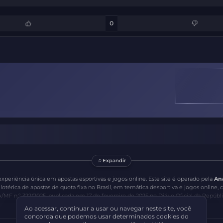
0
, disponível na
7K
. Com mecânica envolvente e gráficos de qualidade
lor da aposta e iniciar a rodada. O jogo é fácil de entender e indica
on, com tecnologia auditada e resultados aleatórios. Com RTP médi
Expandir
periência única em apostas esportivas e jogos online. Este site é operado pela
Ana
otérica de apostas de quota fixa no Brasil, em temática desportiva e jogos online,
MF n.º 322/2025, publicada em 17 de fevereiro de 2025 no Diário Oficial da Repúblic
s via Pix. A plataforma é licenciada e reúne dezenas de títulos da E
Ao acessar, continuar a usar ou navegar neste site, você
Ver mais
Este site utiliza cookies
s usar determinados cookies do navegador para melhorar sua experiência ao usar nos
concorda que podemos usar determinados cookies do
interfere na sua privacidade.