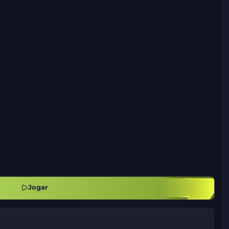
Jogar