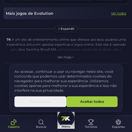
Blackjack VIP 2
Mais jogos de Evolution
Ver todos
Evolution
Blackjack VIP 2
é um jogo de cassino online da
Evolution
,
Expandir
disponível na
7K
. Com mecânica envolvente e gráficos de
qualidade, oferece uma experiência completa para quem
7K
é um site de entretenimento online que oferece aos seus usuários uma
experiência única em apostas esportivas e jogos online. Este site é operado
busca diversão e oportunidades de prêmios em cada
pela
Ana Gaming Brasil S/A
, uma empresa registrada no Brasil, sob o
rodada.
número CNPJ
55.933.850/0001-34
, entidade devidamente autorizada a
Ver mais
operar a modalidade lotérica de apostas de quota fixa no Brasil, em
Como jogar Blackjack VIP 2 na 7K
temática desportiva e jogos online, conjuntamente, pela Secretaria de
Prêmios e Apostas do Ministério da Fazenda, conforme Portaria SPA/MF
Para começar a jogar
Blackjack VIP 2
, basta ajustar o valor
+18 · JOGUE COM
Ao acessar, continuar a usar ou navegar neste site, você
Este site utiliza cookies
n.º 322/2025, publicada em 17 de fevereiro de 2025 no Diário Oficial da
RESPONSABILIDADE
da aposta e iniciar a rodada. O jogo é fácil de entender e
concorda que podemos usar determinados cookies do
República Federativa do Brasil.
navegador para melhorar sua experiência. Utilizamos
APOSTA NÃO É
indicado tanto para quem está começando quanto para
INVESTIMENTO
cookies apenas para melhorar a sua experiência e isso não
jogadores experientes da Evolution.
Ao acessar, continuar a usar ou navegar neste site, você concorda que
interfere na sua privacidade.
podemos usar determinados cookies do navegador para melhorar sua
Sobre o Blackjack VIP 2
experiência ao usar nosso site. Utilizamos cookies apenas para melhorar a
Personalizar
Aceitar todos
sua experiência e isso não interfere na sua privacidade.
O
Blackjack VIP 2
segue o padrão de qualidade da
Evolution, com tecnologia auditada e resultados aleatórios.
O uso desta plataforma é proibido para
beneficiários de Bolsa Família e
Com RTP médio de
99.29%
, oferece uma boa relação entre
Benefício de Prestação Continuada (BPC).
risco e retorno a cada partida.
Menu
Cassino
Buscar
Torneios
Esportes