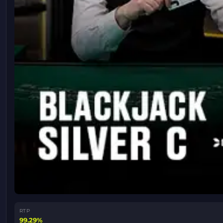
RTP
99.29%