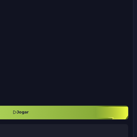
Jogar