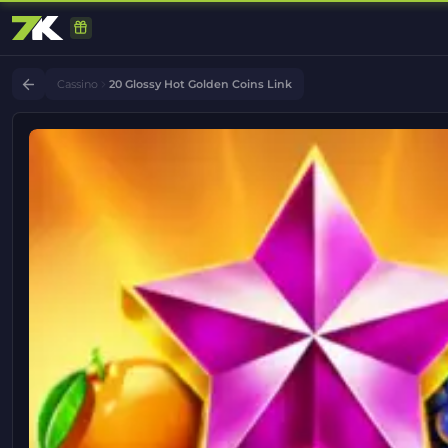
Cassino
20 Glossy Hot Golden Coins Link