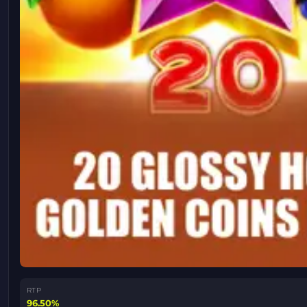
RTP
96.50%