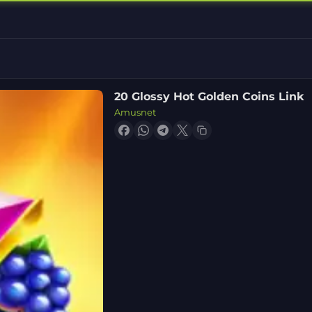
20 Glossy Hot Golden Coins Link
Amusnet