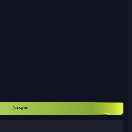
Jogar