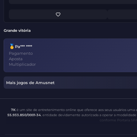
20 Glossy Hot Golden Coins Link
Grande vitória
Amusnet
🥇
20 Glossy Hot Golden Coins Link
Pa*** ****
é um jogo de cassino online 
busca diversão e oportunidades de prêmios em cada rodada.
Pagamento
Aposta
Como jogar 20 Glossy Hot Golden Coins Link na 7K
Multiplicador
Para começar a jogar
20 Glossy Hot Golden Coins Link
, basta a
jogadores experientes da Amusnet.
Mais jogos de Amusnet
Sobre o 20 Glossy Hot Golden Coins Link
O
20 Glossy Hot Golden Coins Link
segue o padrão de qualidad
retorno a cada partida.
7K
é um site de entretenimento online que oferece aos seus usuários uma ex
55.933.850/0001-34
Por que jogar 20 Glossy Hot Golden Coins Link na 7K
, entidade devidamente autorizada a operar a modalidade l
conforme Portaria SPA/
Na
7K
, você joga com total segurança, suporte rápido e depósit
responsabilidade!
Ao acessar, continuar a usar ou navegar neste site, você concorda que podemo