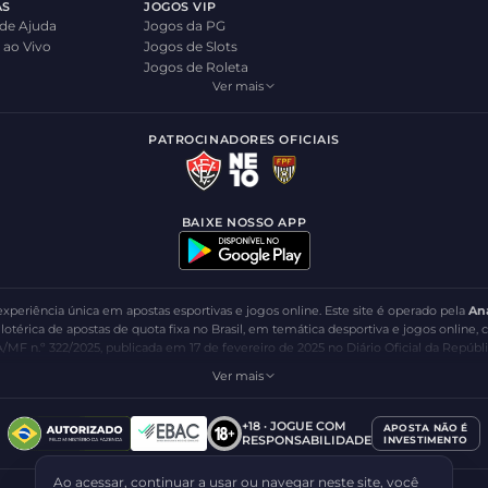
AS
JOGOS VIP
 de Ajuda
Jogos da PG
 ao Vivo
Jogos de Slots
Jogos de Roleta
Ver mais
PATROCINADORES OFICIAIS
BAIXE NOSSO APP
periência única em apostas esportivas e jogos online. Este site é operado pela
Ana
otérica de apostas de quota fixa no Brasil, em temática desportiva e jogos online,
MF n.º 322/2025, publicada em 17 de fevereiro de 2025 no Diário Oficial da Repúblic
Ver mais
s usar determinados cookies do navegador para melhorar sua experiência ao usar nos
interfere na sua privacidade.
+18 · JOGUE COM
APOSTA NÃO É
forma é proibido para
beneficiários de Bolsa Família e Benefício de Prestação 
RESPONSABILIDADE
INVESTIMENTO
Ao acessar, continuar a usar ou navegar neste site, você
Este site utiliza cookies