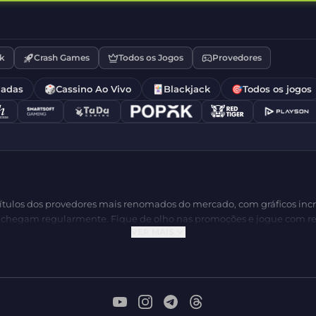
7k
Crash Games
Todos os Jogos
Provedores
🎲
🃏
🎯
adas
Cassino Ao Vivo
Blackjack
Todos os jogos
Títulos dos provedores mais renomados do mercado, com gráficos incrív
oker chegam regularmente. Fique de olho nas promoções e jogue com r
VER MAIS