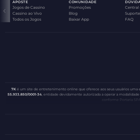
APOSTE
COMUNIDADE
DÚVID
Jogos de Cassino
Promoções
Central
Cassino ao Vivo
Blog
Suporte
Todos os Jogos
Baixar App
FAQ
7K
é um site de entretenimento online que oferece aos seus usuários uma ex
55.933.850/0001-34
, entidade devidamente autorizada a operar a modalidade l
conforme Portaria SPA/
Ao acessar, continuar a usar ou navegar neste site, você concorda que podemo
O uso desta plata