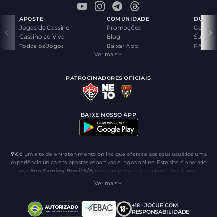
APOSTE
COMUNIDADE
DÚVID
Jogos de Cassino
Promoções
Central
Cassino ao Vivo
Blog
Suporte
Todos os Jogos
Baixar App
FAQ
Ver mais
PATROCINADORES OFICIAIS
BAIXE NOSSO APP
7K
é um site de entretenimento online que oferece aos seus usuários uma
experiência única em apostas esportivas e jogos online. Este site é operado
pela
Ana Gaming Brasil S/A
, uma empresa registrada no Brasil, sob o
número CNPJ
55.933.850/0001-34
, entidade devidamente autorizada a
Ver mais
operar a modalidade lotérica de apostas de quota fixa no Brasil, em
temática desportiva e jogos online, conjuntamente, pela Secretaria de
Prêmios e Apostas do Ministério da Fazenda, conforme Portaria SPA/MF
+18 · JOGUE COM
n.º 322/2025, publicada em 17 de fevereiro de 2025 no Diário Oficial da
RESPONSABILIDADE