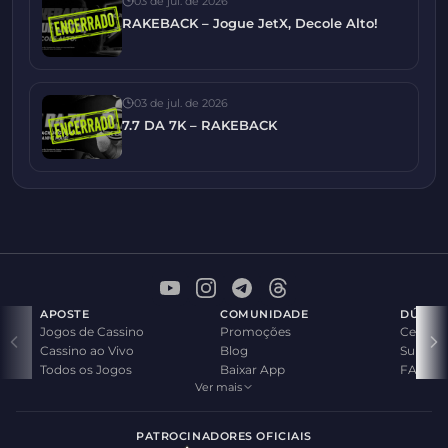
03 de jul. de 2026
RAKEBACK – Jogue JetX, Decole Alto!
03 de jul. de 2026
7.7 DA 7K – RAKEBACK
APOSTE
COMUNIDADE
DÚVID
Jogos de Cassino
Promoções
Central
Cassino ao Vivo
Blog
Suporte
Todos os Jogos
Baixar App
FAQ
Ver mais
PATROCINADORES OFICIAIS