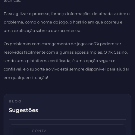
técnicas.
Para agilizar o processo, forneça informações detalhadas sobre o
problema, como o nome do jogo, o horário em que ocorreu e
uma explicação sobre o que aconteceu.
Os problemas com carregamento de jogos no 7k podem ser
resolvidos facilmente com algumas ações simples. O 7k Casino,
sendo uma plataforma certificada, é uma opção segura e
confiável, e o suporte ao vivo está sempre disponível para ajudar
em qualquer situação!
BLOG
Sugestões
CONTA