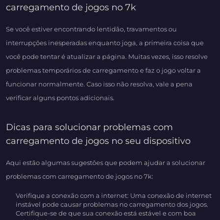
carregamento de jogos no 7k
Se você estiver encontrando lentidão, travamentos ou
interrupções inesperadas enquanto joga, a primeira coisa que
você pode tentar é atualizar a página. Muitas vezes, isso resolve
problemas temporários de carregamento e faz o jogo voltar a
funcionar normalmente. Caso isso não resolva, vale a pena
verificar alguns pontos adicionais.
Dicas para solucionar problemas com
carregamento de jogos no seu dispositivo
Aqui estão algumas sugestões que podem ajudar a solucionar
problemas com carregamento de jogos no 7k:
Verifique a conexão com a internet: Uma conexão de internet
instável pode causar problemas no carregamento dos jogos.
Certifique-se de que sua conexão está estável e com boa