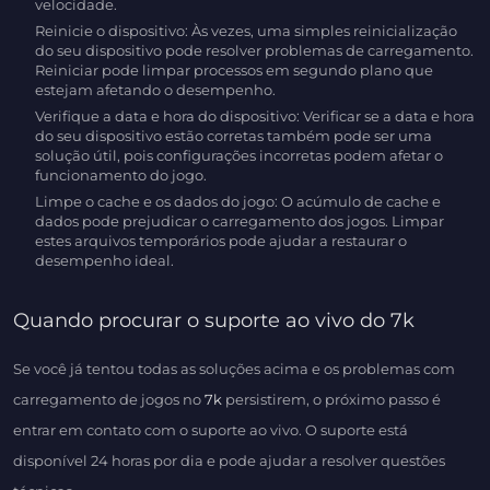
velocidade.
Reinicie o dispositivo: Às vezes, uma simples reinicialização
do seu dispositivo pode resolver problemas de carregamento.
Reiniciar pode limpar processos em segundo plano que
estejam afetando o desempenho.
Verifique a data e hora do dispositivo: Verificar se a data e hora
do seu dispositivo estão corretas também pode ser uma
solução útil, pois configurações incorretas podem afetar o
funcionamento do jogo.
Limpe o cache e os dados do jogo: O acúmulo de cache e
dados pode prejudicar o carregamento dos jogos. Limpar
estes arquivos temporários pode ajudar a restaurar o
desempenho ideal.
Quando procurar o suporte ao vivo do 7k
Se você já tentou todas as soluções acima e os problemas com
carregamento de jogos no
7k
persistirem, o próximo passo é
entrar em contato com o suporte ao vivo. O suporte está
disponível 24 horas por dia e pode ajudar a resolver questões