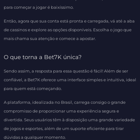
para começar a jogar é baixíssimo.
Então, agora que sua conta está pronta e carregada, vá até a aba
de cassinos e explore as opções disponíveis. Escolha o jogo que
mais chama sua atenção e comece a apostar.
O que torna a Bet7K única?
Sendo assim, a resposta para essa questão é fácil! Além de ser
confiável, a Bet7K oferece uma interface simples e intuitiva, ideal
para quem está começando.
A plataforma, idealizada no Brasil, carrega consigo o grande
compromisso de proporcionar uma experiência segura e
divertida. Seus usuários têm à disposição uma grande variedade
de jogos e esportes, além de um suporte eficiente para tirar
dúvidas a qualquer momento.