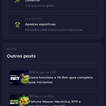
Crie sua conta grátis
ESPORTES
Apostas esportivas
Mercados, odds e promoções esportivas
BLOG
Outros posts
06 de ago. de 2026
Como funciona a 7K Bet: guia completo
para iniciantes
23 de jul. de 2026
Fortune Mouse: Mecânica, RTP e