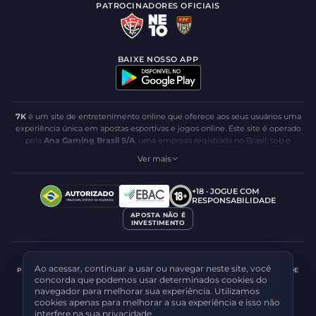
PATROCINADORES OFICIAIS
BAIXE NOSSO APP
7K
é um site de entretenimento online que oferece aos seus usuários uma
experiência única em apostas esportivas e jogos online. Este site é operado
pela
Ana Gaming Brasil S/A
, uma empresa registrada no Brasil, sob o
número CNPJ
55.933.850/0001-34
, entidade devidamente autorizada a
Ver mais
operar a modalidade lotérica de apostas de quota fixa no Brasil, em
temática desportiva e jogos online, conjuntamente, pela Secretaria de
Prêmios e Apostas do Ministério da Fazenda, conforme Portaria SPA/MF
+18 · JOGUE COM
n.º 322/2025, publicada em 17 de fevereiro de 2025 no Diário Oficial da
RESPONSABILIDADE
República Federativa do Brasil.
APOSTA NÃO É
INVESTIMENTO
Ao acessar, continuar a usar ou navegar neste site, você concorda que
podemos usar determinados cookies do navegador para melhorar sua
experiência ao usar nosso site. Utilizamos cookies apenas para melhorar a
TERMOS E CONDIÇÕES
POLÍTICA DE PRIVACIDADE
POLÍTICA KYC
Ao acessar, continuar a usar ou navegar neste site, você
Este site utiliza cookies
POLÍTICA PLD-FTP
CENTRAL DE JOGO RESPONSÁVEL
DENÚNCIAS
PRIVACIDADE
sua experiência e isso não interfere na sua privacidade.
concorda que podemos usar determinados cookies do
OUVIDORIA
CENTRAL DE ATENDIMENTO
navegador para melhorar sua experiência. Utilizamos
O uso desta plataforma é proibido para
beneficiários de Bolsa Família e
cookies apenas para melhorar a sua experiência e isso não
Benefício de Prestação Continuada (BPC).
v.
82be835
interfere na sua privacidade.