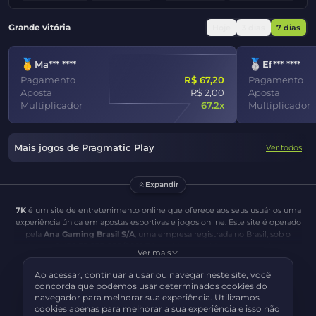
Sword of Ares
Grande vitória
Hoje
3 dias
7 dias
Pragmatic Play
🥇
🥈
Sword of Ares
Ma*** ****
é um jogo de cassino online da
Pragmatic
Ef*** ****
Play
, disponível na
7K
. Com mecânica envolvente e gráficos
Pagamento
R$ 67,20
Pagamento
Aposta
R$ 2,00
Aposta
de qualidade, oferece uma experiência completa para
Multiplicador
67.2
x
Multiplicador
quem busca diversão e oportunidades de prêmios em cada
rodada.
Mais jogos de Pragmatic Play
Ver todos
Como jogar Sword of Ares na 7K
Para começar a jogar
Sword of Ares
, basta ajustar o valor da
aposta e iniciar a rodada. O jogo é fácil de entender e
Expandir
indicado tanto para quem está começando quanto para
7K
é um site de entretenimento online que oferece aos seus usuários uma
jogadores experientes da Pragmatic Play.
experiência única em apostas esportivas e jogos online. Este site é operado
pela
Ana Gaming Brasil S/A
, uma empresa registrada no Brasil, sob o
Sobre o Sword of Ares
número CNPJ
55.933.850/0001-34
, entidade devidamente autorizada a
Ver mais
O
Sword of Ares
segue o padrão de qualidade da
operar a modalidade lotérica de apostas de quota fixa no Brasil, em
temática desportiva e jogos online, conjuntamente, pela Secretaria de
Pragmatic Play, com tecnologia auditada e resultados
Ao acessar, continuar a usar ou navegar neste site, você
Este site utiliza cookies
Prêmios e Apostas do Ministério da Fazenda, conforme Portaria SPA/MF
+18 · JOGUE COM
aleatórios. Com RTP médio de
96.40%
, oferece uma boa
concorda que podemos usar determinados cookies do
n.º 322/2025, publicada em 17 de fevereiro de 2025 no Diário Oficial da
RESPONSABILIDADE
navegador para melhorar sua experiência. Utilizamos
relação entre risco e retorno a cada partida.
República Federativa do Brasil.
cookies apenas para melhorar a sua experiência e isso não
APOSTA NÃO É