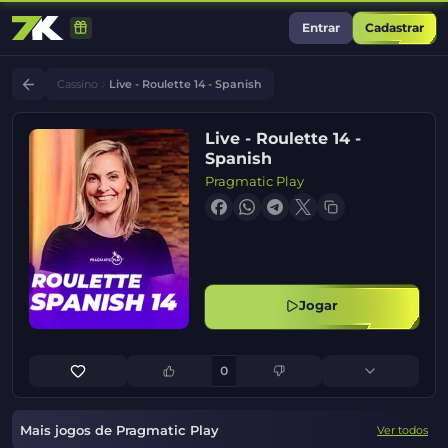
Entrar
Cadastrar
Cassino
Live - Roulette 14 - Spanish
Live - Roulette 14 -
Spanish
Pragmatic Play
Jogar
0
Live - Roulette 14 - Spanish
Mais jogos de Pragmatic Play
Ver todos
Pragmatic Play