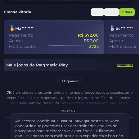
Fortunes of Aztec
Grande vitória
Hoje
3 dias
7 dias
Pragmatic Play
🥇
🥈
Fortunes of Aztec
Ma*** ****
é um jogo de cassino online da
Ec*** ****
Pragmatic Play
, disponível na
7K
. Com mecânica
Pagamento
R$ 372,00
Pagamento
Aposta
R$ 2,00
Aposta
envolvente e gráficos de qualidade, oferece uma
Multiplicador
372
x
Multiplicador
experiência completa para quem busca diversão e
oportunidades de prêmios em cada rodada.
Mais jogos de Pragmatic Play
Ver todos
Como jogar Fortunes of Aztec na 7K
Para começar a jogar
Fortunes of Aztec
, basta ajustar o
valor da aposta e iniciar a rodada. O jogo é fácil de entender
Expandir
e indicado tanto para quem está começando quanto para
7K
é um site de entretenimento online que oferece aos seus usuários uma
jogadores experientes da Pragmatic Play.
experiência única em apostas esportivas e jogos online. Este site é operado
pela
Ana Gaming Brasil S/A
, uma empresa registrada no Brasil, sob o
Sobre o Fortunes of Aztec
número CNPJ
55.933.850/0001-34
, entidade devidamente autorizada a
Ver mais
O
Fortunes of Aztec
segue o padrão de qualidade da
operar a modalidade lotérica de apostas de quota fixa no Brasil, em
temática desportiva e jogos online, conjuntamente, pela Secretaria de
Pragmatic Play, com tecnologia auditada e resultados
Ao acessar, continuar a usar ou navegar neste site, você
Este site utiliza cookies
Prêmios e Apostas do Ministério da Fazenda, conforme Portaria SPA/MF
+18 · JOGUE COM
aleatórios. Com RTP médio de
96.42%
, oferece uma boa
concorda que podemos usar determinados cookies do
n.º 322/2025, publicada em 17 de fevereiro de 2025 no Diário Oficial da
RESPONSABILIDADE
navegador para melhorar sua experiência. Utilizamos
relação entre risco e retorno a cada partida.
República Federativa do Brasil.
cookies apenas para melhorar a sua experiência e isso não
APOSTA NÃO É