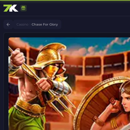
Cassino
Chase For Glory