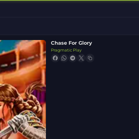
Chase For Glory
Pragmatic Play