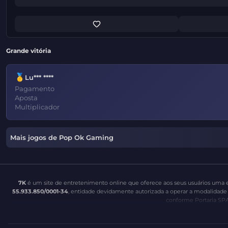
Wild Shamrock
Grande vitória
Pop Ok Gaming
🥇
Wild Shamrock
Lu*** ****
é um jogo de cassino online da
Pop Ok Gaming
e oportunidades de prêmios em cada rodada.
Pagamento
Aposta
Como jogar Wild Shamrock na 7K
Multiplicador
Para começar a jogar
Wild Shamrock
, basta ajustar o valor da
Pop Ok Gaming.
Mais jogos de Pop Ok Gaming
Sobre o Wild Shamrock
O
Wild Shamrock
segue o padrão de qualidade da Pop Ok Gamin
partida.
7K
é um site de entretenimento online que oferece aos seus usuários uma ex
55.933.850/0001-34
Por que jogar Wild Shamrock na 7K
, entidade devidamente autorizada a operar a modalidade l
conforme Portaria SPA/
Na
7K
, você joga com total segurança, suporte rápido e depósit
responsabilidade!
Ao acessar, continuar a usar ou navegar neste site, você concorda que podemo