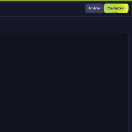
Entrar
Cadastrar