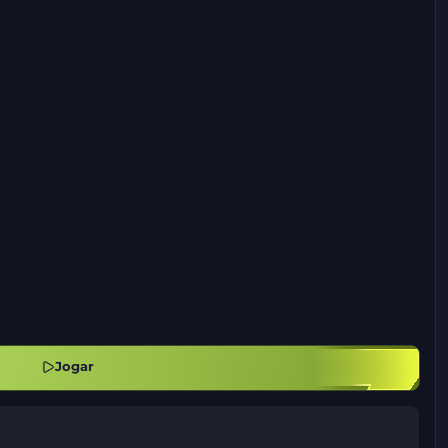
Jogar