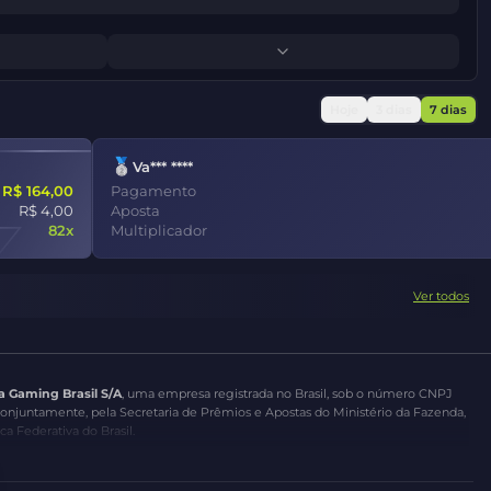
Hoje
3 dias
7 dias
🥈
de qualidade, oferece uma experiência completa para quem
Va*** ****
R$ 164,00
Pagamento
R$ 4,00
Aposta
82
x
Multiplicador
nder e indicado tanto para quem está começando quanto para
Ver todos
om RTP médio de
95.36%
, oferece uma boa relação entre risco e
 Gaming Brasil S/A
, uma empresa registrada no Brasil, sob o número CNPJ
 conjuntamente, pela Secretaria de Prêmios e Apostas do Ministério da Fazenda,
a Federativa do Brasil.
layson e demais provedores parceiros. Jogue com
so site. Utilizamos cookies apenas para melhorar a sua experiência e isso não