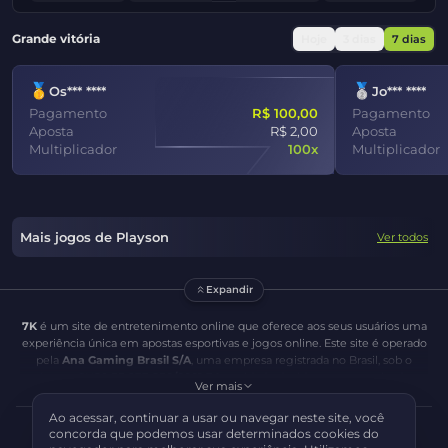
Royal Joker: Hold and Win
Grande vitória
Hoje
3 dias
7 dias
Playson
🥇
🥈
Royal Joker: Hold and Win
Os*** ****
é um jogo de cassino online da
Jo*** ****
Playson
, disponível na
7K
. Com mecânica envolvente e
Pagamento
R$ 100,00
Pagamento
Aposta
R$ 2,00
Aposta
gráficos de qualidade, oferece uma experiência completa
Multiplicador
100
x
Multiplicador
para quem busca diversão e oportunidades de prêmios em
cada rodada.
Como jogar Royal Joker: Hold and Win na 7K
Mais jogos de Playson
Para começar a jogar
Royal Joker: Hold and Win
, basta
Ver todos
ajustar o valor da aposta e iniciar a rodada. O jogo é fácil de
entender e indicado tanto para quem está começando
Expandir
quanto para jogadores experientes da Playson.
7K
é um site de entretenimento online que oferece aos seus usuários uma
Sobre o Royal Joker: Hold and Win
experiência única em apostas esportivas e jogos online. Este site é operado
pela
Ana Gaming Brasil S/A
, uma empresa registrada no Brasil, sob o
O
Royal Joker: Hold and Win
segue o padrão de qualidade
número CNPJ
55.933.850/0001-34
, entidade devidamente autorizada a
da Playson, com tecnologia auditada e resultados
Ver mais
operar a modalidade lotérica de apostas de quota fixa no Brasil, em
aleatórios. Com RTP médio de
95.62%
, oferece uma boa
temática desportiva e jogos online, conjuntamente, pela Secretaria de
Ao acessar, continuar a usar ou navegar neste site, você
Este site utiliza cookies
relação entre risco e retorno a cada partida.
Prêmios e Apostas do Ministério da Fazenda, conforme Portaria SPA/MF
+18 · JOGUE COM
concorda que podemos usar determinados cookies do
n.º 322/2025, publicada em 17 de fevereiro de 2025 no Diário Oficial da
RESPONSABILIDADE