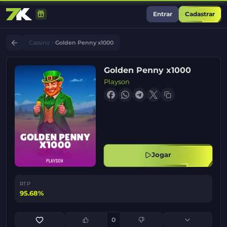
Entrar
Cadastrar
Cassino
Golden Penny x1000
Golden Penny x1000
Playson
Jogar
RTP
95.68%
0