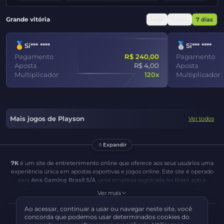
Clover Strike: Hold and Win
Grande vitória
Hoje
3 dias
7 dias
Playson
🥇
🥈
Clover Strike: Hold and Win
Si*** ****
é um jogo de cassino online
Si*** ****
da
Playson
, disponível na
7K
. Com mecânica envolvente e
Pagamento
R$ 240,00
Pagamento
Aposta
R$ 4,00
Aposta
gráficos de qualidade, oferece uma experiência completa
Multiplicador
120
x
Multiplicador
para quem busca diversão e oportunidades de prêmios em
cada rodada.
Como jogar Clover Strike: Hold and Win na 7K
Mais jogos de Playson
Para começar a jogar
Clover Strike: Hold and Win
, basta
Ver todos
ajustar o valor da aposta e iniciar a rodada. O jogo é fácil de
entender e indicado tanto para quem está começando
Expandir
quanto para jogadores experientes da Playson.
7K
é um site de entretenimento online que oferece aos seus usuários uma
Sobre o Clover Strike: Hold and Win
experiência única em apostas esportivas e jogos online. Este site é operado
pela
Ana Gaming Brasil S/A
, uma empresa registrada no Brasil, sob o
O
Clover Strike: Hold and Win
segue o padrão de
número CNPJ
55.933.850/0001-34
, entidade devidamente autorizada a
qualidade da Playson, com tecnologia auditada e
Ver mais
operar a modalidade lotérica de apostas de quota fixa no Brasil, em
resultados aleatórios. Com RTP médio de
95.49%
, oferece
temática desportiva e jogos online, conjuntamente, pela Secretaria de
Ao acessar, continuar a usar ou navegar neste site, você
Este site utiliza cookies
uma boa relação entre risco e retorno a cada partida.
Prêmios e Apostas do Ministério da Fazenda, conforme Portaria SPA/MF
+18 · JOGUE COM
concorda que podemos usar determinados cookies do
n.º 322/2025, publicada em 17 de fevereiro de 2025 no Diário Oficial da
RESPONSABILIDADE