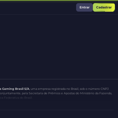
Entrar
Cadastrar
 Gaming Brasil S/A
, uma empresa registrada no Brasil, sob o número CNPJ
 conjuntamente, pela Secretaria de Prêmios e Apostas do Ministério da Fazenda,
a Federativa do Brasil.
so site. Utilizamos cookies apenas para melhorar a sua experiência e isso não