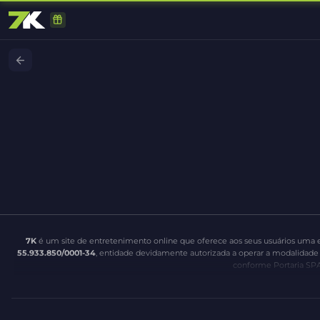
7K
é um site de entretenimento online que oferece aos seus usuários uma ex
55.933.850/0001-34
, entidade devidamente autorizada a operar a modalidade l
conforme Portaria SPA/
Ao acessar, continuar a usar ou navegar neste site, você concorda que podemo