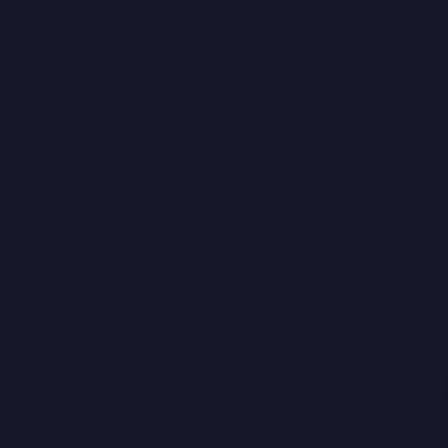
O uso desta plata