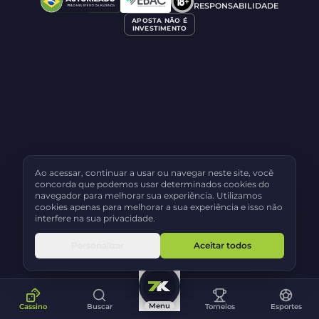
n.º 322/2025, publicada em 17 de fevereiro de 2025 no Diário Oficial da
RESPONSABILIDADE
República Federativa do Brasil.
APOSTA NÃO É
INVESTIMENTO
Ao acessar, continuar a usar ou navegar neste site, você concorda que
podemos usar determinados cookies do navegador para melhorar sua
experiência ao usar nosso site. Utilizamos cookies apenas para melhorar a
sua experiência e isso não interfere na sua privacidade.
O uso desta plataforma é proibido para
beneficiários de Bolsa Família e
Benefício de Prestação Continuada (BPC).
Ao acessar, continuar a usar ou navegar neste site, você
Este site utiliza cookies
concorda que podemos usar determinados cookies do
navegador para melhorar sua experiência. Utilizamos
cookies apenas para melhorar a sua experiência e isso não
interfere na sua privacidade.
Personalizar
Aceitar todos
Menu
Cassino
Buscar
Torneios
Esportes