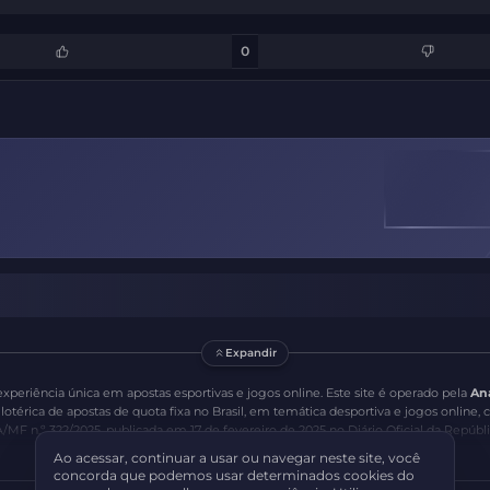
0
y
, disponível na
7K
. Com mecânica envolvente e gráficos de qualida
alor da aposta e iniciar a rodada. O jogo é fácil de entender e indi
lay, com tecnologia auditada e resultados aleatórios. Com RTP méd
Expandir
periência única em apostas esportivas e jogos online. Este site é operado pela
Ana
otérica de apostas de quota fixa no Brasil, em temática desportiva e jogos online,
MF n.º 322/2025, publicada em 17 de fevereiro de 2025 no Diário Oficial da Repúblic
s via Pix. A plataforma é licenciada e reúne dezenas de títulos da O
Ao acessar, continuar a usar ou navegar neste site, você
Ver mais
Este site utiliza cookies
s usar determinados cookies do navegador para melhorar sua experiência ao usar nos
concorda que podemos usar determinados cookies do
interfere na sua privacidade.