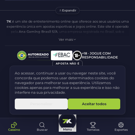
Virtual Drag races
é um jogo de cassino online da
Expandir
Sportradar
, disponível na
7K
. Com mecânica envolvente e
gráficos de qualidade, oferece uma experiência completa
7K
é um site de entretenimento online que oferece aos seus usuários uma
experiência única em apostas esportivas e jogos online. Este site é operado
para quem busca diversão e oportunidades de prêmios em
pela
Ana Gaming Brasil S/A
, uma empresa registrada no Brasil, sob o
cada rodada.
número CNPJ
55.933.850/0001-34
, entidade devidamente autorizada a
Ver mais
operar a modalidade lotérica de apostas de quota fixa no Brasil, em
Como jogar Virtual Drag races na 7K
temática desportiva e jogos online, conjuntamente, pela Secretaria de
Prêmios e Apostas do Ministério da Fazenda, conforme Portaria SPA/MF
Para começar a jogar
Virtual Drag races
, basta ajustar o
+18 · JOGUE COM
n.º 322/2025, publicada em 17 de fevereiro de 2025 no Diário Oficial da
RESPONSABILIDADE
valor da aposta e iniciar a rodada. O jogo é fácil de entender
República Federativa do Brasil.
APOSTA NÃO É
e indicado tanto para quem está começando quanto para
INVESTIMENTO
jogadores experientes da Sportradar.
Ao acessar, continuar a usar ou navegar neste site, você concorda que
Ao acessar, continuar a usar ou navegar neste site, você
Este site utiliza cookies
podemos usar determinados cookies do navegador para melhorar sua
concorda que podemos usar determinados cookies do
Sobre o Virtual Drag races
navegador para melhorar sua experiência. Utilizamos
experiência ao usar nosso site. Utilizamos cookies apenas para melhorar a
cookies apenas para melhorar a sua experiência e isso não
sua experiência e isso não interfere na sua privacidade.
O
Virtual Drag races
segue o padrão de qualidade da
interfere na sua privacidade.
Sportradar, com tecnologia auditada e resultados
O uso desta plataforma é proibido para
beneficiários de Bolsa Família e
aleatórios. Com RTP médio de
97%
, oferece uma boa
Benefício de Prestação Continuada (BPC).
Personalizar
Aceitar todos
relação entre risco e retorno a cada partida.
Por que jogar Virtual Drag races na 7K
Na
7K
, você joga com total segurança, suporte rápido e
Menu
Cassino
Buscar
Torneios
Esportes
depósitos via Pix. A plataforma é licenciada e reúne