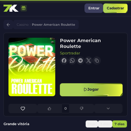
Entrar
Cadastrar
Cassino
Power American Roulette
Power American
Roulette
Sportradar
Jogar
0
Power American Roulette
Grande vitória
Hoje
3 dias
7 dias
Sportradar