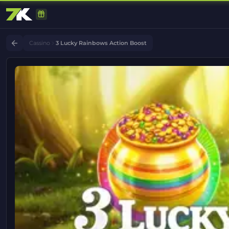
Cassino
3 Lucky Rainbows Action Boost