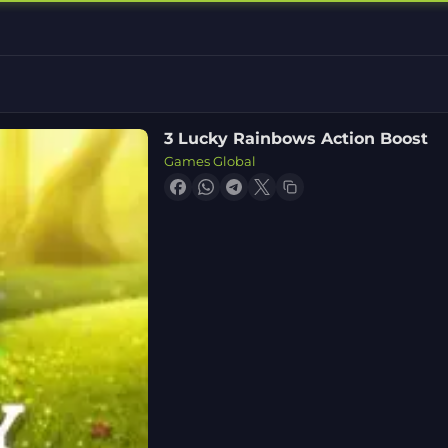
3 Lucky Rainbows Action Boost
Games Global