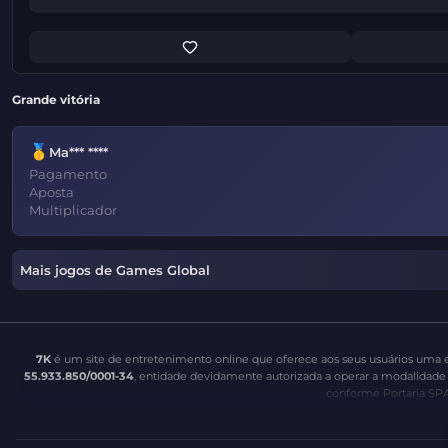
3 Lucky Rainbows Action Boost
Grande vitória
Games Global
🥇
3 Lucky Rainbows Action Boost
Ma*** ****
é um jogo de cassino online d
busca diversão e oportunidades de prêmios em cada rodada.
Pagamento
Aposta
Como jogar 3 Lucky Rainbows Action Boost na 7K
Multiplicador
Para começar a jogar
3 Lucky Rainbows Action Boost
, basta a
jogadores experientes da Games Global.
Mais jogos de Games Global
Sobre o 3 Lucky Rainbows Action Boost
O
3 Lucky Rainbows Action Boost
segue o padrão de qualidade
e retorno a cada partida.
7K
é um site de entretenimento online que oferece aos seus usuários uma ex
55.933.850/0001-34
Por que jogar 3 Lucky Rainbows Action Boost na 7K
, entidade devidamente autorizada a operar a modalidade l
conforme Portaria SPA/
Na
7K
, você joga com total segurança, suporte rápido e depósit
responsabilidade!
Ao acessar, continuar a usar ou navegar neste site, você concorda que podemo