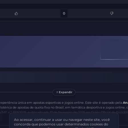
0
a
Games Global
, disponível na
7K
. Com mecânica envolvente e gráfi
justar o valor da aposta e iniciar a rodada. O jogo é fácil de entend
 da Games Global, com tecnologia auditada e resultados aleatório
Expandir
periência única em apostas esportivas e jogos online. Este site é operado pela
Ana
otérica de apostas de quota fixa no Brasil, em temática desportiva e jogos online,
MF n.º 322/2025, publicada em 17 de fevereiro de 2025 no Diário Oficial da Repúblic
os via Pix. A plataforma é licenciada e reúne dezenas de títulos da 
Ao acessar, continuar a usar ou navegar neste site, você
Ver mais
Este site utiliza cookies
s usar determinados cookies do navegador para melhorar sua experiência ao usar nos
concorda que podemos usar determinados cookies do
interfere na sua privacidade.