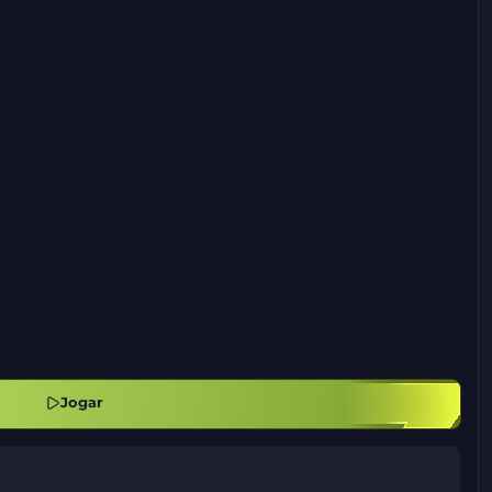
Jogar