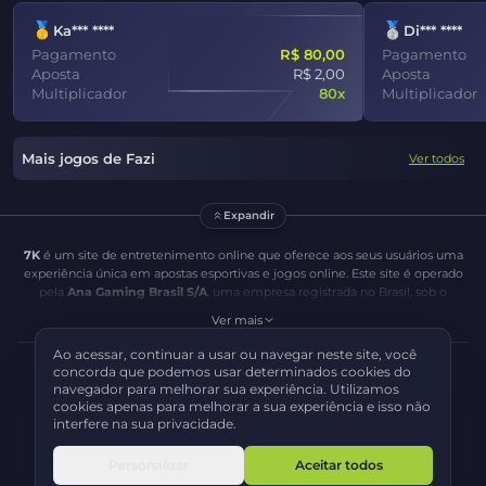
🥇
🥈
Heating Ice Deluxe
Ka*** ****
é um jogo de cassino online da
Fazi
Di*** ****
,
disponível na
7K
. Com mecânica envolvente e gráficos de
Pagamento
R$ 80,00
Pagamento
Aposta
R$ 2,00
Aposta
qualidade, oferece uma experiência completa para quem
Multiplicador
80
x
Multiplicador
busca diversão e oportunidades de prêmios em cada
rodada.
Mais jogos de Fazi
Ver todos
Como jogar Heating Ice Deluxe na 7K
Para começar a jogar
Heating Ice Deluxe
, basta ajustar o
valor da aposta e iniciar a rodada. O jogo é fácil de entender
Expandir
e indicado tanto para quem está começando quanto para
7K
é um site de entretenimento online que oferece aos seus usuários uma
jogadores experientes da Fazi.
experiência única em apostas esportivas e jogos online. Este site é operado
pela
Ana Gaming Brasil S/A
, uma empresa registrada no Brasil, sob o
Sobre o Heating Ice Deluxe
número CNPJ
55.933.850/0001-34
, entidade devidamente autorizada a
Ver mais
O
Heating Ice Deluxe
segue o padrão de qualidade da
operar a modalidade lotérica de apostas de quota fixa no Brasil, em
temática desportiva e jogos online, conjuntamente, pela Secretaria de
Fazi, com tecnologia auditada e resultados aleatórios. Com
Ao acessar, continuar a usar ou navegar neste site, você
Este site utiliza cookies
Prêmios e Apostas do Ministério da Fazenda, conforme Portaria SPA/MF
+18 · JOGUE COM
RTP médio de
97%
, oferece uma boa relação entre risco e
concorda que podemos usar determinados cookies do
n.º 322/2025, publicada em 17 de fevereiro de 2025 no Diário Oficial da
RESPONSABILIDADE
navegador para melhorar sua experiência. Utilizamos
retorno a cada partida.
República Federativa do Brasil.
cookies apenas para melhorar a sua experiência e isso não
APOSTA NÃO É
INVESTIMENTO
interfere na sua privacidade.
Por que jogar Heating Ice Deluxe na 7K
Ao acessar, continuar a usar ou navegar neste site, você concorda que
podemos usar determinados cookies do navegador para melhorar sua
Na
7K
, você joga com total segurança, suporte rápido e
Personalizar
Aceitar todos
experiência ao usar nosso site. Utilizamos cookies apenas para melhorar a
depósitos via Pix. A plataforma é licenciada e reúne