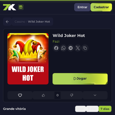
Entrar
Cadastrar
Cassino
Wild Joker Hot
Wild Joker Hot
Fazi
Jogar
0
Wild Joker Hot
Grande vitória
Hoje
3 dias
7 dias
Fazi