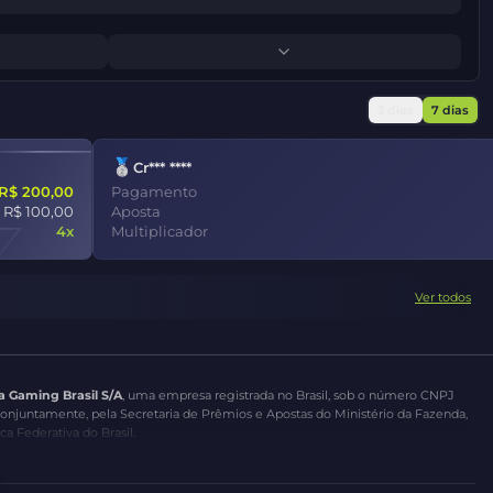
3 dias
7 dias
🥈
experiência completa para quem busca diversão e
Cr*** ****
R$ 200,00
Pagamento
R$ 100,00
Aposta
4
x
Multiplicador
ara quem está começando quanto para jogadores experientes da
Ver todos
ferece uma boa relação entre risco e retorno a cada partida.
 Gaming Brasil S/A
, uma empresa registrada no Brasil, sob o número CNPJ
 conjuntamente, pela Secretaria de Prêmios e Apostas do Ministério da Fazenda,
zugi e demais provedores parceiros. Jogue com responsabilidade!
a Federativa do Brasil.
so site. Utilizamos cookies apenas para melhorar a sua experiência e isso não