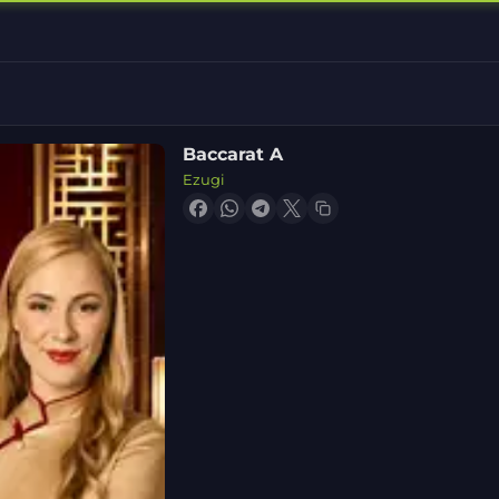
Baccarat A
Ezugi