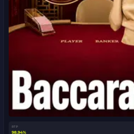
RTP
98.94%