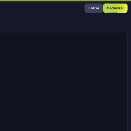
Entrar
Cadastrar