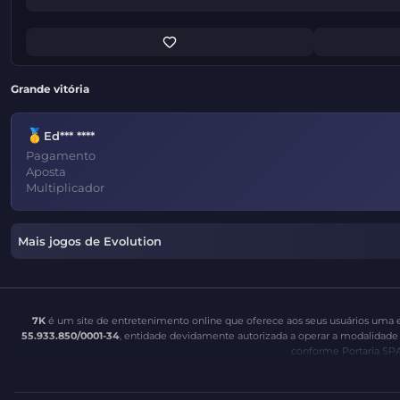
Mega Bola Da Sorte
Grande vitória
Evolution
🥇
Mega Bola Da Sorte
Ed*** ****
é um jogo de cassino online da
Evolution
, 
oportunidades de prêmios em cada rodada.
Pagamento
Aposta
Como jogar Mega Bola Da Sorte na 7K
Multiplicador
Para começar a jogar
Mega Bola Da Sorte
, basta ajustar o valo
experientes da Evolution.
Mais jogos de Evolution
Sobre o Mega Bola Da Sorte
O
Mega Bola Da Sorte
segue o padrão de qualidade da Evolutio
partida.
7K
é um site de entretenimento online que oferece aos seus usuários uma ex
55.933.850/0001-34
Por que jogar Mega Bola Da Sorte na 7K
, entidade devidamente autorizada a operar a modalidade l
conforme Portaria SPA/
Na
7K
, você joga com total segurança, suporte rápido e depósito
responsabilidade!
Ao acessar, continuar a usar ou navegar neste site, você concorda que podemo