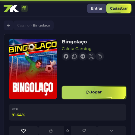
Entrar
Cadastrar
Cassino
Bingolaço
Bingolaço
Caleta Gaming
Jogar
RTP
91.64%
0