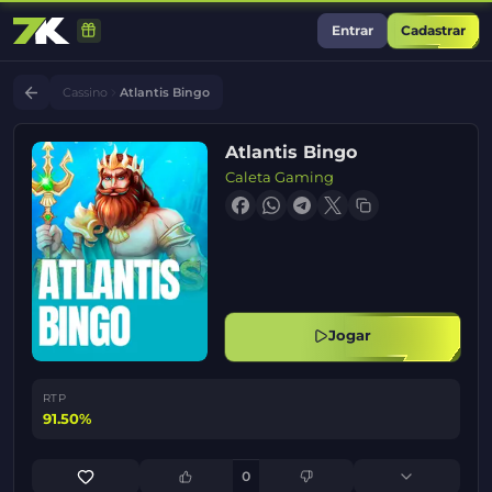
Entrar
Cadastrar
Cassino
Atlantis Bingo
Atlantis Bingo
Caleta Gaming
Jogar
RTP
91.50%
0