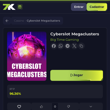
Entrar
Cadastrar
Cassino
Cyberslot Megaclusters
Cyberslot Megaclusters
Big Time Gaming
Jogar
RTP
96.36%
0