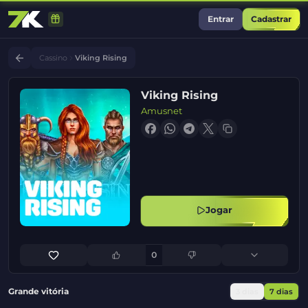
Entrar
Cadastrar
Cassino
Viking Rising
Viking Rising
Amusnet
Jogar
0
Viking Rising
Grande vitória
3 dias
7 dias
Amusnet