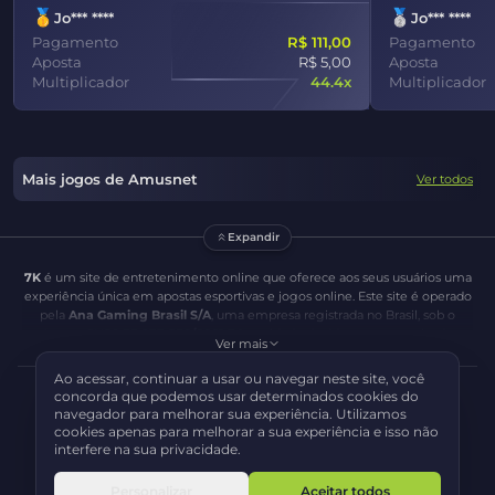
🥇
🥈
Jo*** ****
Jo*** ****
Venezia D'oro
é um jogo de cassino online da
Amusnet
,
Pagamento
R$ 111,00
Pagamento
disponível na
7K
. Com mecânica envolvente e gráficos de
Aposta
R$ 5,00
Aposta
qualidade, oferece uma experiência completa para quem
Multiplicador
44.4
x
Multiplicador
busca diversão e oportunidades de prêmios em cada
rodada.
Como jogar Venezia D'oro na 7K
Mais jogos de Amusnet
Ver todos
Para começar a jogar
Venezia D'oro
, basta ajustar o valor da
aposta e iniciar a rodada. O jogo é fácil de entender e
Expandir
indicado tanto para quem está começando quanto para
jogadores experientes da Amusnet.
7K
é um site de entretenimento online que oferece aos seus usuários uma
experiência única em apostas esportivas e jogos online. Este site é operado
Sobre o Venezia D'oro
pela
Ana Gaming Brasil S/A
, uma empresa registrada no Brasil, sob o
O
Venezia D'oro
segue o padrão de qualidade da Amusnet,
número CNPJ
55.933.850/0001-34
, entidade devidamente autorizada a
Ver mais
operar a modalidade lotérica de apostas de quota fixa no Brasil, em
com tecnologia auditada e resultados aleatórios. Com RTP
temática desportiva e jogos online, conjuntamente, pela Secretaria de
médio de
97%
, oferece uma boa relação entre risco e
Ao acessar, continuar a usar ou navegar neste site, você
Este site utiliza cookies
Prêmios e Apostas do Ministério da Fazenda, conforme Portaria SPA/MF
+18 · JOGUE COM
concorda que podemos usar determinados cookies do
retorno a cada partida.
n.º 322/2025, publicada em 17 de fevereiro de 2025 no Diário Oficial da
RESPONSABILIDADE
navegador para melhorar sua experiência. Utilizamos
República Federativa do Brasil.
cookies apenas para melhorar a sua experiência e isso não
APOSTA NÃO É
Por que jogar Venezia D'oro na 7K
INVESTIMENTO
interfere na sua privacidade.
Ao acessar, continuar a usar ou navegar neste site, você concorda que
Na
7K
, você joga com total segurança, suporte rápido e
podemos usar determinados cookies do navegador para melhorar sua
Personalizar
Aceitar todos
depósitos via Pix. A plataforma é licenciada e reúne