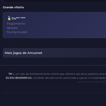
Grande vitória
Ultimate Hot
Amusnet
🥇
Do*** ****
Ultimate Hot
é um jogo de cassino online da
Amusnet
, disponí
Pagamento
oportunidades de prêmios em cada rodada.
Aposta
Multiplicador
Como jogar Ultimate Hot na 7K
Para começar a jogar
Ultimate Hot
, basta ajustar o valor da ap
Amusnet.
Mais jogos de Amusnet
Sobre o Ultimate Hot
O
Ultimate Hot
segue o padrão de qualidade da Amusnet, com t
Por que jogar Ultimate Hot na 7K
7K
é um site de entretenimento online que oferece aos seus usuários uma ex
Na
7K
, você joga com total segurança, suporte rápido e depósit
55.933.850/0001-34
, entidade devidamente autorizada a operar a modalidade l
responsabilidade!
conforme Portaria SPA/
Ao acessar, continuar a usar ou navegar neste site, você concorda que podemo
O uso desta plata