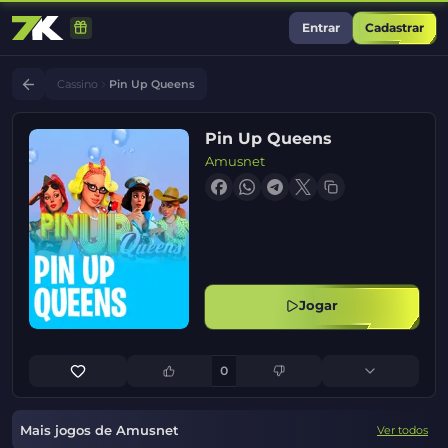
Entrar
Cadastrar
Cassino
Pin Up Queens
Pin Up Queens
Amusnet
Jogar
0
Pin Up Queens
Mais jogos de Amusnet
Ver todos
Amusnet