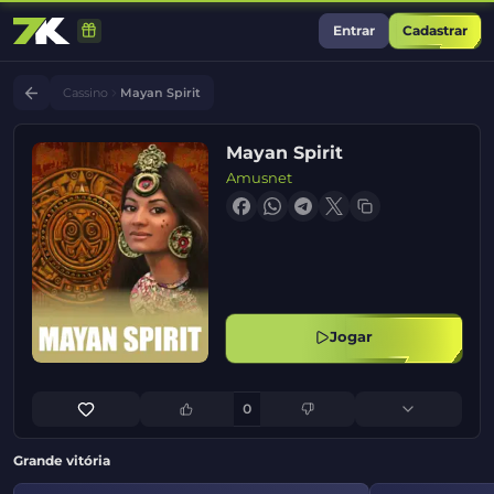
Entrar
Cadastrar
Cassino
Mayan Spirit
Mayan Spirit
Amusnet
Jogar
0
Grande vitória
Mayan Spirit
Amusnet