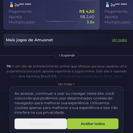
🥇
🥈
Ju*** ****
Ju*** ****
Mayan Spirit
é um jogo de cassino online da
Amusnet
,
Pagamento
R$ 4,50
Pagamento
disponível na
7K
. Com mecânica envolvente e gráficos de
Aposta
R$ 2,40
Aposta
qualidade, oferece uma experiência completa para quem
Multiplicador
3.8
x
Multiplicador
busca diversão e oportunidades de prêmios em cada
rodada.
Mais jogos de Amusnet
Ver todos
Como jogar Mayan Spirit na 7K
Para começar a jogar
Mayan Spirit
, basta ajustar o valor da
Expandir
aposta e iniciar a rodada. O jogo é fácil de entender e
indicado tanto para quem está começando quanto para
7K
é um site de entretenimento online que oferece aos seus usuários uma
jogadores experientes da Amusnet.
experiência única em apostas esportivas e jogos online. Este site é operado
pela
Ana Gaming Brasil S/A
, uma empresa registrada no Brasil, sob o
Sobre o Mayan Spirit
número CNPJ
55.933.850/0001-34
, entidade devidamente autorizada a
Ver mais
operar a modalidade lotérica de apostas de quota fixa no Brasil, em
O
Mayan Spirit
segue o padrão de qualidade da Amusnet,
temática desportiva e jogos online, conjuntamente, pela Secretaria de
Ao acessar, continuar a usar ou navegar neste site, você
Este site utiliza cookies
com tecnologia auditada e resultados aleatórios. Com RTP
Prêmios e Apostas do Ministério da Fazenda, conforme Portaria SPA/MF
+18 · JOGUE COM
concorda que podemos usar determinados cookies do
médio de
n.º 322/2025, publicada em 17 de fevereiro de 2025 no Diário Oficial da
97%
, oferece uma boa relação entre risco e
RESPONSABILIDADE
navegador para melhorar sua experiência. Utilizamos
República Federativa do Brasil.
cookies apenas para melhorar a sua experiência e isso não
retorno a cada partida.
APOSTA NÃO É
INVESTIMENTO
interfere na sua privacidade.
Ao acessar, continuar a usar ou navegar neste site, você concorda que
Por que jogar Mayan Spirit na 7K
podemos usar determinados cookies do navegador para melhorar sua
Personalizar
Aceitar todos
Na
7K
, você joga com total segurança, suporte rápido e
experiência ao usar nosso site. Utilizamos cookies apenas para melhorar a
sua experiência e isso não interfere na sua privacidade.
depósitos via Pix. A plataforma é licenciada e reúne