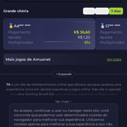
Majestic Forest
Grande vitória
Hoje
3 dias
7 dias
Amusnet
🥇
🥈
Majestic Forest
Ad*** ****
é um jogo de cassino online da
Amusnet
Cl*** ****
,
disponível na
7K
. Com mecânica envolvente e gráficos de
Pagamento
R$ 36,60
Pagamento
Aposta
R$ 1,20
Aposta
qualidade, oferece uma experiência completa para quem
Multiplicador
61
x
Multiplicador
busca diversão e oportunidades de prêmios em cada
rodada.
Mais jogos de Amusnet
Ver todos
Como jogar Majestic Forest na 7K
Para começar a jogar
Majestic Forest
, basta ajustar o valor
da aposta e iniciar a rodada. O jogo é fácil de entender e
Expandir
indicado tanto para quem está começando quanto para
7K
é um site de entretenimento online que oferece aos seus usuários uma
jogadores experientes da Amusnet.
experiência única em apostas esportivas e jogos online. Este site é operado
pela
Ana Gaming Brasil S/A
, uma empresa registrada no Brasil, sob o
Sobre o Majestic Forest
número CNPJ
55.933.850/0001-34
, entidade devidamente autorizada a
Ver mais
O
Majestic Forest
segue o padrão de qualidade da
operar a modalidade lotérica de apostas de quota fixa no Brasil, em
temática desportiva e jogos online, conjuntamente, pela Secretaria de
Amusnet, com tecnologia auditada e resultados aleatórios.
Ao acessar, continuar a usar ou navegar neste site, você
Este site utiliza cookies
Prêmios e Apostas do Ministério da Fazenda, conforme Portaria SPA/MF
+18 · JOGUE COM
Com RTP médio de
96.19%
, oferece uma boa relação entre
concorda que podemos usar determinados cookies do
n.º 322/2025, publicada em 17 de fevereiro de 2025 no Diário Oficial da
RESPONSABILIDADE
navegador para melhorar sua experiência. Utilizamos
risco e retorno a cada partida.
República Federativa do Brasil.
cookies apenas para melhorar a sua experiência e isso não
APOSTA NÃO É