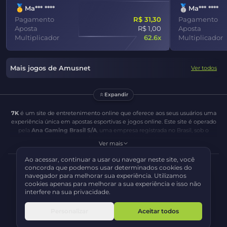
🥇
🥈
Ma*** ****
Ma*** ****
Knight's Heart
é um jogo de cassino online da
Amusnet
,
Pagamento
R$ 31,30
Pagamento
disponível na
7K
. Com mecânica envolvente e gráficos de
Aposta
R$ 1,00
Aposta
qualidade, oferece uma experiência completa para quem
Multiplicador
62.6
x
Multiplicador
busca diversão e oportunidades de prêmios em cada
rodada.
Mais jogos de Amusnet
Ver todos
Como jogar Knight's Heart na 7K
Para começar a jogar
Knight's Heart
, basta ajustar o valor
Expandir
da aposta e iniciar a rodada. O jogo é fácil de entender e
indicado tanto para quem está começando quanto para
7K
é um site de entretenimento online que oferece aos seus usuários uma
jogadores experientes da Amusnet.
experiência única em apostas esportivas e jogos online. Este site é operado
pela
Ana Gaming Brasil S/A
, uma empresa registrada no Brasil, sob o
Sobre o Knight's Heart
número CNPJ
55.933.850/0001-34
, entidade devidamente autorizada a
Ver mais
operar a modalidade lotérica de apostas de quota fixa no Brasil, em
O
Knight's Heart
segue o padrão de qualidade da
temática desportiva e jogos online, conjuntamente, pela Secretaria de
Ao acessar, continuar a usar ou navegar neste site, você
Este site utiliza cookies
Amusnet, com tecnologia auditada e resultados aleatórios.
Prêmios e Apostas do Ministério da Fazenda, conforme Portaria SPA/MF
+18 · JOGUE COM
concorda que podemos usar determinados cookies do
Com RTP médio de
n.º 322/2025, publicada em 17 de fevereiro de 2025 no Diário Oficial da
97%
, oferece uma boa relação entre
RESPONSABILIDADE
navegador para melhorar sua experiência. Utilizamos
República Federativa do Brasil.
cookies apenas para melhorar a sua experiência e isso não
risco e retorno a cada partida.
APOSTA NÃO É
INVESTIMENTO
interfere na sua privacidade.
Ao acessar, continuar a usar ou navegar neste site, você concorda que
Por que jogar Knight's Heart na 7K
podemos usar determinados cookies do navegador para melhorar sua
Personalizar
Aceitar todos
Na
7K
, você joga com total segurança, suporte rápido e
experiência ao usar nosso site. Utilizamos cookies apenas para melhorar a
sua experiência e isso não interfere na sua privacidade.
depósitos via Pix. A plataforma é licenciada e reúne