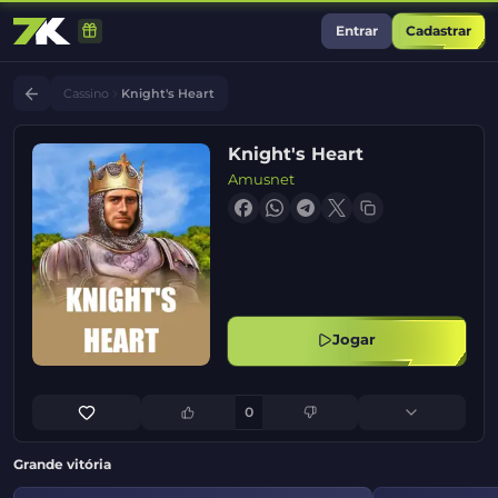
Entrar
Cadastrar
Cassino
Knight's Heart
Knight's Heart
Amusnet
Jogar
0
Grande vitória
Knight's Heart
Amusnet