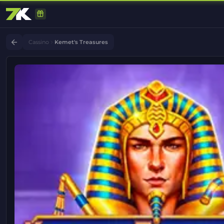
Cassino
Kemet's Treasures