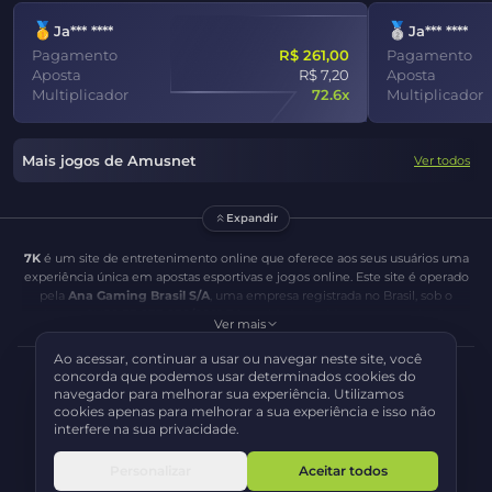
🥇
🥈
Hot & Cash
Ja*** ****
é um jogo de cassino online da
Amusnet
Ja*** ****
,
disponível na
7K
. Com mecânica envolvente e gráficos de
Pagamento
R$ 261,00
Pagamento
Aposta
R$ 7,20
Aposta
qualidade, oferece uma experiência completa para quem
Multiplicador
72.6
x
Multiplicador
busca diversão e oportunidades de prêmios em cada
rodada.
Mais jogos de Amusnet
Ver todos
Como jogar Hot & Cash na 7K
Para começar a jogar
Hot & Cash
, basta ajustar o valor da
aposta e iniciar a rodada. O jogo é fácil de entender e
Expandir
indicado tanto para quem está começando quanto para
7K
é um site de entretenimento online que oferece aos seus usuários uma
jogadores experientes da Amusnet.
experiência única em apostas esportivas e jogos online. Este site é operado
pela
Ana Gaming Brasil S/A
, uma empresa registrada no Brasil, sob o
Sobre o Hot & Cash
número CNPJ
55.933.850/0001-34
, entidade devidamente autorizada a
Ver mais
O
Hot & Cash
segue o padrão de qualidade da Amusnet,
operar a modalidade lotérica de apostas de quota fixa no Brasil, em
temática desportiva e jogos online, conjuntamente, pela Secretaria de
com tecnologia auditada e resultados aleatórios. Com RTP
Ao acessar, continuar a usar ou navegar neste site, você
Este site utiliza cookies
Prêmios e Apostas do Ministério da Fazenda, conforme Portaria SPA/MF
+18 · JOGUE COM
médio de
97%
, oferece uma boa relação entre risco e
concorda que podemos usar determinados cookies do
n.º 322/2025, publicada em 17 de fevereiro de 2025 no Diário Oficial da
RESPONSABILIDADE
navegador para melhorar sua experiência. Utilizamos
retorno a cada partida.
República Federativa do Brasil.
cookies apenas para melhorar a sua experiência e isso não
APOSTA NÃO É
INVESTIMENTO
interfere na sua privacidade.
Por que jogar Hot & Cash na 7K
Ao acessar, continuar a usar ou navegar neste site, você concorda que
podemos usar determinados cookies do navegador para melhorar sua
Na
7K
, você joga com total segurança, suporte rápido e
Personalizar
Aceitar todos
experiência ao usar nosso site. Utilizamos cookies apenas para melhorar a
depósitos via Pix. A plataforma é licenciada e reúne