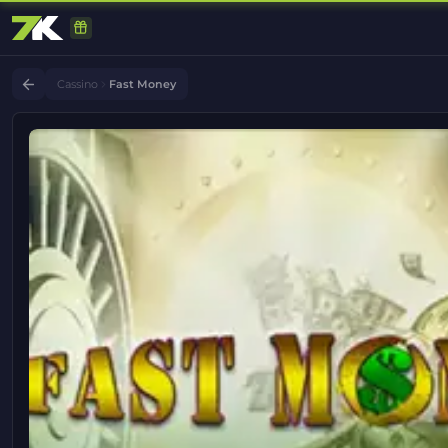
Cassino
Fast Money