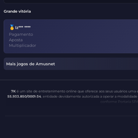
Fast Money
Grande vitória
Amusnet
🥇
Fast Money
Iz*** ****
é um jogo de cassino online da
Amusnet
, disponív
oportunidades de prêmios em cada rodada.
Pagamento
Aposta
Como jogar Fast Money na 7K
Multiplicador
Para começar a jogar
Fast Money
, basta ajustar o valor da apo
Amusnet.
Mais jogos de Amusnet
Sobre o Fast Money
O
Fast Money
segue o padrão de qualidade da Amusnet, com te
Por que jogar Fast Money na 7K
7K
é um site de entretenimento online que oferece aos seus usuários uma ex
55.933.850/0001-34
, entidade devidamente autorizada a operar a modalidade l
Na
7K
, você joga com total segurança, suporte rápido e depósit
conforme Portaria SPA/
responsabilidade!
Ao acessar, continuar a usar ou navegar neste site, você concorda que podemo
O uso desta plata