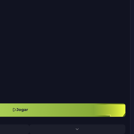
Jogar