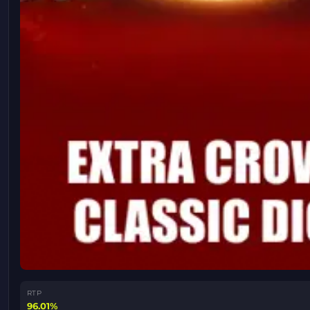
RTP
96.01%