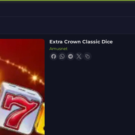
Extra Crown Classic Dice
Amusnet