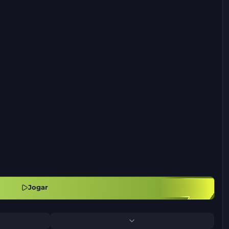
Jogar